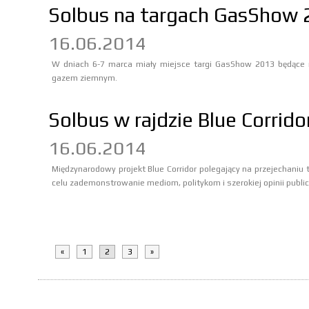
Solbus na targach GasShow
16.06.2014
W dniach 6-7 marca miały miejsce targi GasShow 2013 będące na
gazem ziemnym.
Solbus w rajdzie Blue Corrid
16.06.2014
Międzynarodowy projekt Blue Corridor polegający na przejechani
celu zademonstrowanie mediom, politykom i szerokiej opinii publi
«
1
2
3
»